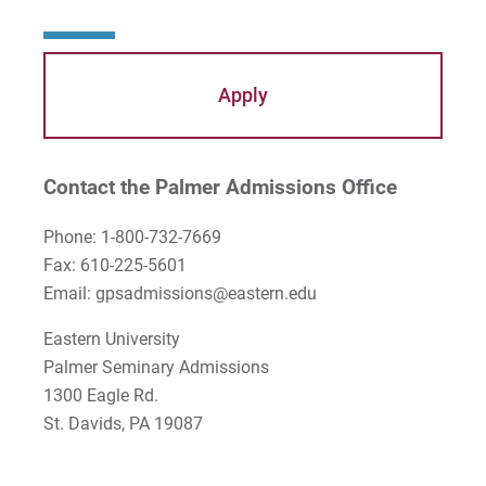
Peter McCurdy
Rev. Zachary Jackson
Apply
Robert P. French II
Rodney Ragwan
Contact the Palmer Admissions Office
S Timothy Pretz
Phone: 1-800-732-7669
Fax: 610-225-5601
Sharon Fleshman
Email: gpsadmissions@eastern.edu
Stanley Slade
Eastern University
Palmer Seminary Admissions
Stephen Kim
1300 Eagle Rd.
Steven B. Lawrence
St. Davids, PA 19087
Timothy Long