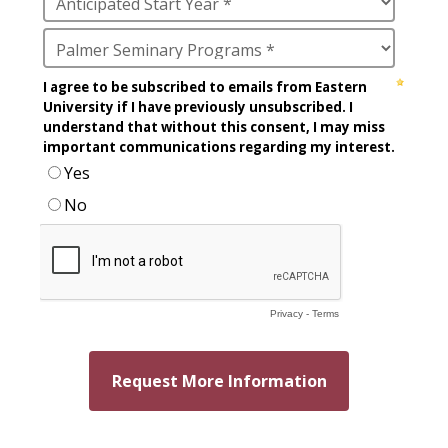
Manfred Brauch
Marsha Brown Woodard
Martin Gonzalez
Mary Beth McCloy
Mayra Picos Lee
Mercedes Gonzalez-Barnes
Michael Sisson
Patricia Contreras-Ulloa
Peter C. Wool
Peter Ely